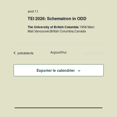
août 11
TEI 2026: Schematron in ODD
The University of British Columbia
1958 Main
Mall,Vancouver,British Columbia,Canada
Évènements
Aujourd'hui
suivants
Évènements
précédents
Exporter le calendrier