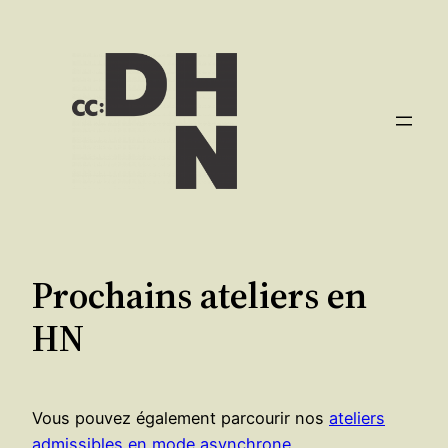
Aller
au
contenu
Prochains ateliers en
HN
Vous pouvez également parcourir nos
ateliers
admissibles en mode asynchrone
.